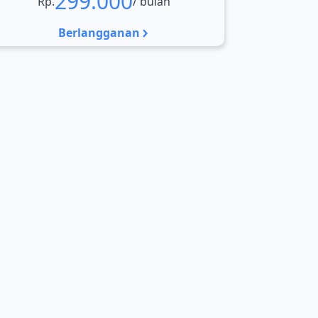
299.000
Rp.
/ bulan
Berlangganan