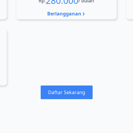
280.000
Rp.
/ bulan
Berlangganan
Daftar Sekarang