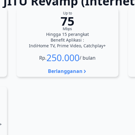
 JITU Revamp (Internet
Up to
75
Mbps
Hingga 15 perangkat
Benefit Aplikasi :
IndiHome TV, Prime Video, Catchplay+
250.000
Rp.
/ bulan
Berlangganan
+