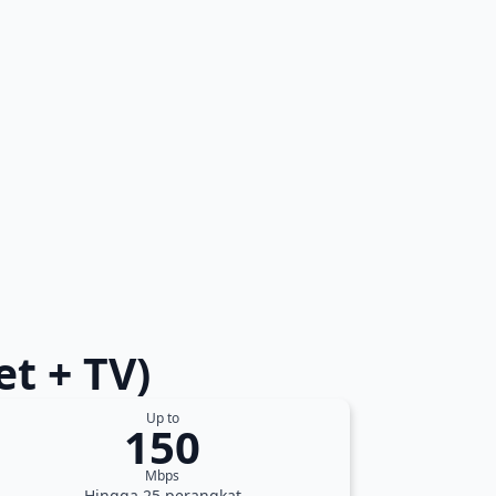
t + TV)
Up to
150
Mbps
Hingga 25 perangkat