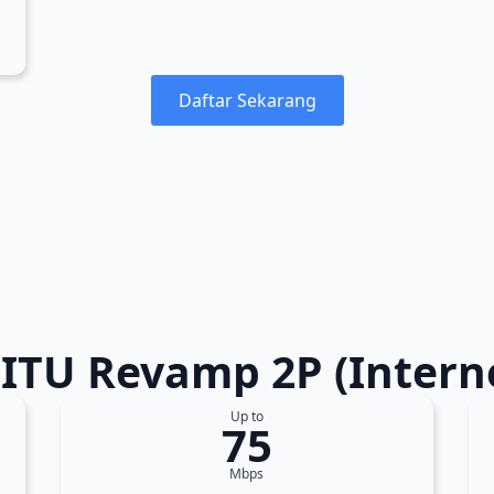
Daftar Sekarang
JITU Revamp 2P (Interne
Up to
75
Mbps